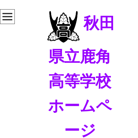
秋田
県立鹿角
高等学校
ホームペ
ージ